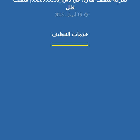
فلل
16 أبريل، 2025
خدمات التنظيف
مكافحة الآفات
مركبة
بناء
غسيل سيارة
صيانة
تجاري
عادي
خدمات
الداخلية
الخارج
اتصال
لورم