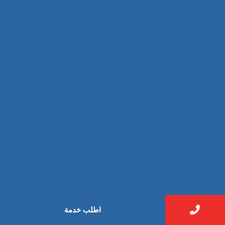
مركبة
بناء
غسيل سيارة
صيانة
تجاري
عادي
خدمات
الداخلية
الخارج
اتصال
لورم
معلومات
الخارج
خدمات
خدمات ساخنة
اطلب خدمة