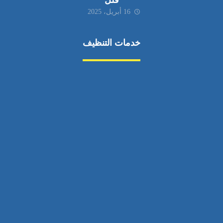
فلل
16 أبريل، 2025
خدمات التنظيف
مكافحة الآفات
مركبة
بناء
غسيل سيارة
صيانة
تجاري
عادي
خدمات
الداخلية
الخارج
اتصال
لورم
معلومات