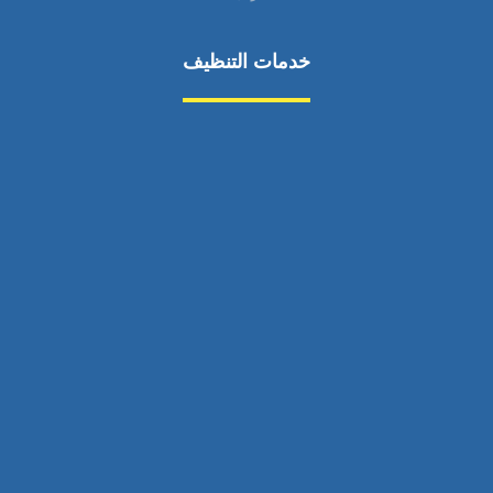
خدمات التنظيف
مكافحة الآفات
مركبة
بناء
غسيل سيارة
صيانة
تجاري
عادي
خدمات
الداخلية
الخارج
اتصال
لورم
معلومات
الخارج