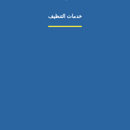
خدمات التنظيف
مكافحة الآفات
مركبة
بناء
غسيل سيارة
صيانة
تجاري
عادي
خدمات
الداخلية
الخارج
اتصال
لورم
معلومات
الخارج