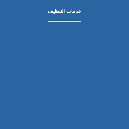
خدمات التنظيف
مكافحة الآفات
مركبة
بناء
غسيل سيارة
صيانة
تجاري
عادي
خدمات
الداخلية
الخارج
اتصال
لورم
معلومات
الخارج
خدمات