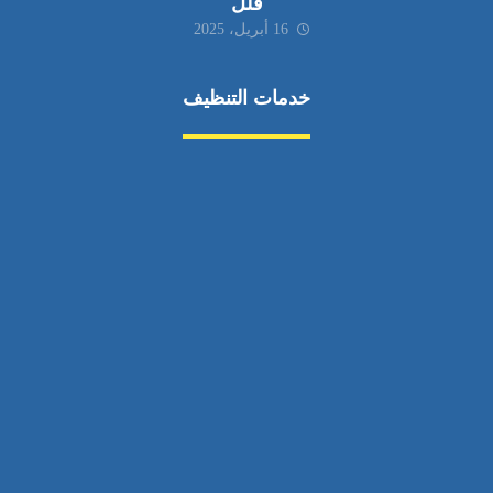
فلل
16 أبريل، 2025
خدمات التنظيف
مكافحة الآفات
مركبة
بناء
غسيل سيارة
صيانة
تجاري
عادي
خدمات
الداخلية
الخارج
اتصال
لورم
معلومات