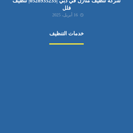
شركة تنظيف منازل في دبي |0528935235| تنظيف
فلل
16 أبريل، 2025
خدمات التنظيف
مكافحة الآفات
مركبة
بناء
غسيل سيارة
صيانة
تجاري
عادي
خدمات
الداخلية
الخارج
اتصال
لورم