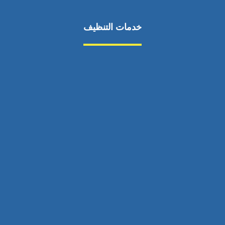
خدمات التنظيف
مكافحة الآفات
مركبة
بناء
غسيل سيارة
صيانة
تجاري
عادي
خدمات
الداخلية
الخارج
اتصال
لورم
معلومات
الخارج