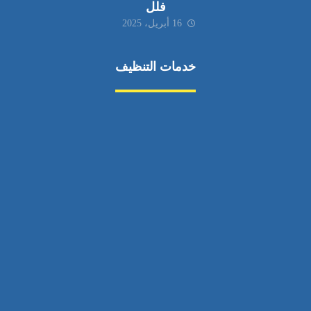
فلل
16 أبريل، 2025
خدمات التنظيف
مكافحة الآفات
مركبة
بناء
غسيل سيارة
صيانة
تجاري
عادي
خدمات
الداخلية
الخارج
اتصال
لورم