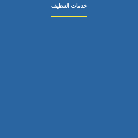
خدمات التنظيف
مكافحة الآفات
مركبة
بناء
غسيل سيارة
صيانة
تجاري
عادي
خدمات
الداخلية
الخارج
اتصال
لورم
معلومات
الخارج
خدمات
خدمات ساخنة