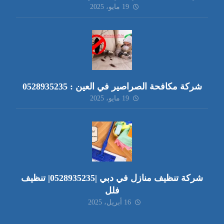
19 مايو، 2025
شركة مكافحة الصراصير في العين : 0528935235
19 مايو، 2025
شركة تنظيف منازل في دبي |0528935235| تنظيف
فلل
16 أبريل، 2025