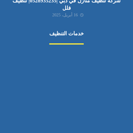
شركة تنظيف منازل في دبي |0528935235| تنظيف
فلل
16 أبريل، 2025
خدمات التنظيف
مكافحة الآفات
مركبة
بناء
غسيل سيارة
صيانة
تجاري
عادي
خدمات
الداخلية
الخارج
اتصال
لورم