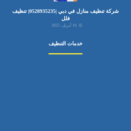
شركة تنظيف منازل في دبي |0528935235| تنظيف
فلل
16 أبريل، 2025
خدمات التنظيف
مكافحة الآفات
مركبة
بناء
غسيل سيارة
صيانة
تجاري
عادي
خدمات
الداخلية
الخارج