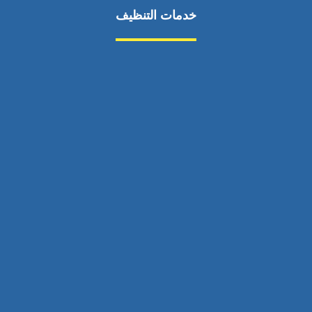
خدمات التنظيف
مكافحة الآفات
مركبة
بناء
غسيل سيارة
صيانة
تجاري
عادي
خدمات
الداخلية
الخارج
اتصال
لورم
معلومات
الخارج
خدمات