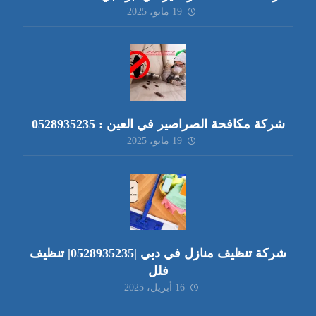
19 مايو، 2025
شركة مكافحة الصراصير في العين : 0528935235
19 مايو، 2025
شركة تنظيف منازل في دبي |0528935235| تنظيف
فلل
16 أبريل، 2025