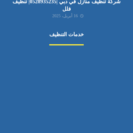
شركة تنظيف منازل في دبي |0528935235| تنظيف
فلل
16 أبريل، 2025
خدمات التنظيف
مكافحة الآفات
مركبة
بناء
غسيل سيارة
صيانة
تجاري
عادي
خدمات
الداخلية
الخارج
اتصال