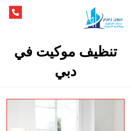
تنظيف موكيت في
دبي