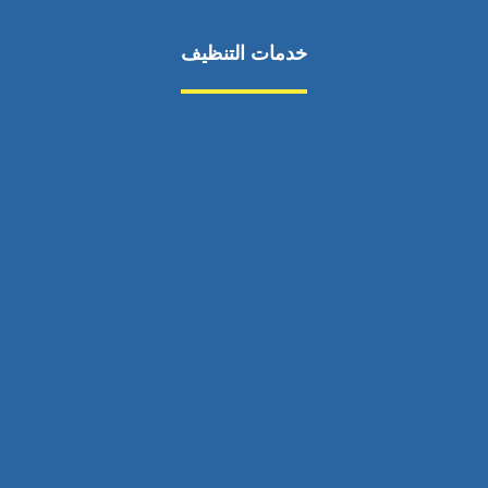
خدمات التنظيف
مكافحة الآفات
مركبة
بناء
غسيل سيارة
صيانة
تجاري
عادي
خدمات
الداخلية
الخارج
اتصال
لورم
معلومات
الخارج