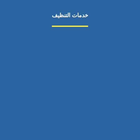
خدمات التنظيف
مكافحة الآفات
مركبة
بناء
غسيل سيارة
صيانة
تجاري
عادي
خدمات
الداخلية
الخارج
اتصال
لورم
معلومات
الخارج