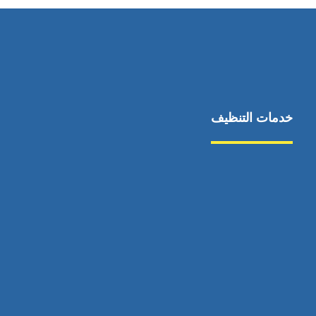
خدمات التنظيف
مكافحة الآفات
مركبة
بناء
غسيل سيارة
صيانة
تجاري
عادي
خدمات
الداخلية
الخارج
اتصال
لورم
معلومات
الخارج