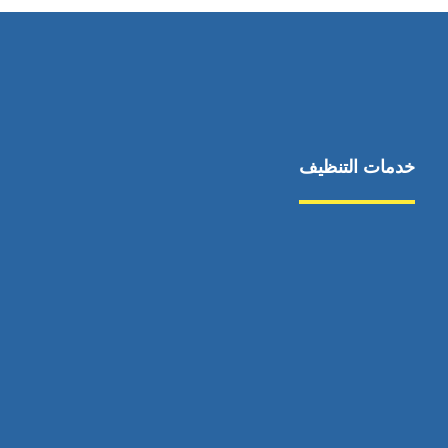
خدمات التنظيف
مكافحة الآفات
مركبة
بناء
غسيل سيارة
صيانة
تجاري
عادي
خدمات
الداخلية
الخارج
اتصال
لورم
معلومات
الخارج