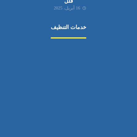
فلل
16 أبريل، 2025
خدمات التنظيف
مكافحة الآفات
مركبة
بناء
غسيل سيارة
صيانة
تجاري
عادي
خدمات
الداخلية
الخارج
اتصال
لورم
معلومات