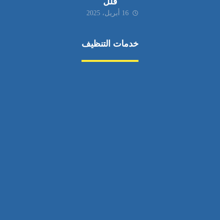
فلل
16 أبريل، 2025
خدمات التنظيف
مكافحة الآفات
مركبة
بناء
غسيل سيارة
صيانة
تجاري
عادي
خدمات
الداخلية
الخارج
اتصال
لورم
معلومات