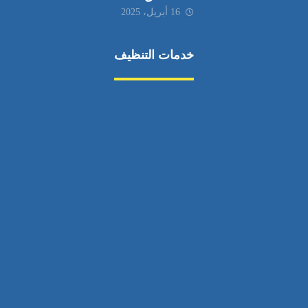
16 أبريل، 2025
خدمات التنظيف
مكافحة الآفات
مركبة
بناء
غسيل سيارة
صيانة
تجاري
عادي
خدمات
الداخلية
الخارج
اتصال
لورم
معلومات