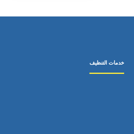
خدمات التنظيف
مكافحة الآفات
مركبة
بناء
غسيل سيارة
صيانة
تجاري
عادي
خدمات
الداخلية
الخارج
اتصال
لورم