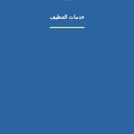
خدمات التنظيف
مكافحة الآفات
مركبة
بناء
غسيل سيارة
صيانة
تجاري
عادي
خدمات
الداخلية
الخارج
اتصال
لورم
معلومات
الخارج