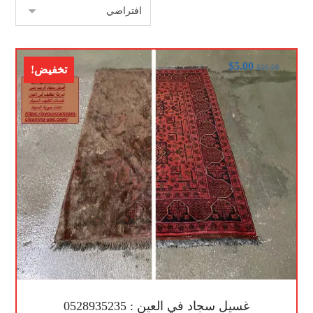
$
5.00
$
10.00
تخفيض!
غسيل سجاد في العين : 0528935235