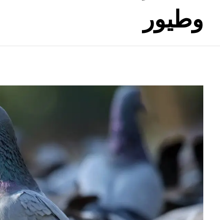
وطيور