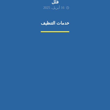
فلل
16 أبريل، 2025
خدمات التنظيف
مكافحة الآفات
مركبة
بناء
غسيل سيارة
صيانة
تجاري
عادي
خدمات
الداخلية
الخارج
اتصال
لورم