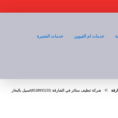
ة
خدمات ام القيوين
خدمات الفجيرة
رقة
شركة تنظيف ستائر في الشارقة |0528935235|غسيل بالبخار