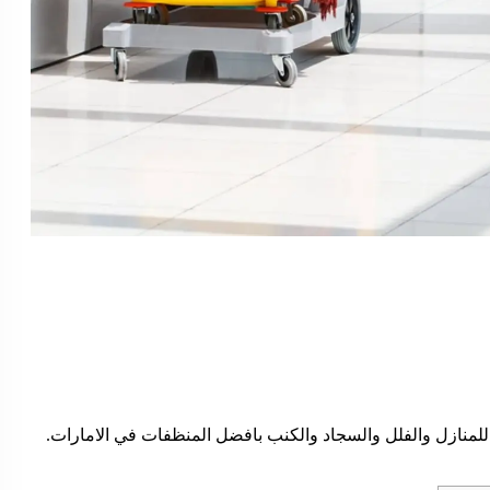
نازل والفلل والسجاد والكنب بافضل المنظفات في الامارات.