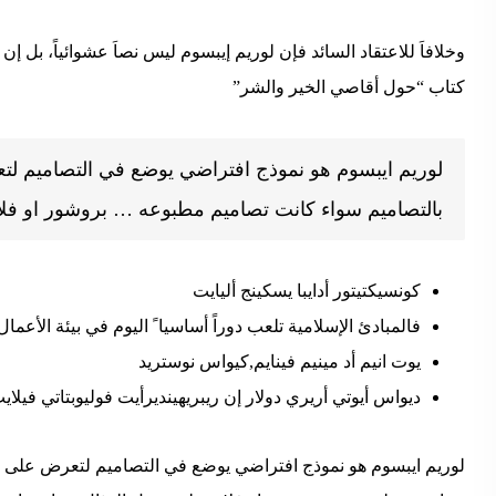
وخلافاَ للاعتقاد السائد فإن لوريم إيبسوم ليس نصاَ عشوائياً، بل إن
كتاب “حول أقاصي الخير والشر”
لوريم ايبسوم هو نموذج افتراضي يوضع في التصاميم ل
بالتصاميم سواء كانت تصاميم مطبوعه … بروشور او فلا
كونسيكتيتور أدايبا يسكينج أليايت
فالمبادئ الإسلامية تلعب دوراً أساسيا ً اليوم في بيئة الأعمال
يوت انيم أد مينيم فينايم,كيواس نوستريد
ديواس أيوتي أريري دولار إن ريبريهينديرأيت فوليوبتاتي فيل
لوريم ايبسوم هو نموذج افتراضي يوضع في التصاميم لتعرض على 