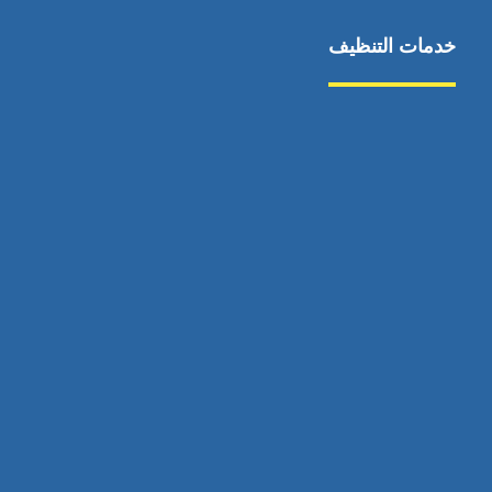
خدمات التنظيف
مكافحة الآفات
مركبة
بناء
غسيل سيارة
صيانة
تجاري
عادي
خدمات
الداخلية
الخارج
اتصال
لورم
معلومات
الخارج
خدمات
خدمات ساخنة