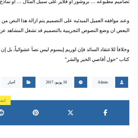
تصاميم مطبوعه … بروشور او فلاير على سبيل المثال … او نماذج
وعند موافقه العميل المبدئيه على التصميم يتم ازالة هذا النص من
البعض ان وضع النصوص التجريبية بالتصميم قد تشغل المشاهد عن و
وخلافاَ للاعتقاد السائد فإن لوريم إيبسوم ليس نصاَ عشوائياً، بل إن
كتاب “حول أقاصي الخير والشر”
Admin
10 يونيو، 2017
أخبار