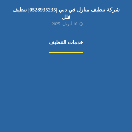
شركة تنظيف منازل في دبي |0528935235| تنظيف
فلل
16 أبريل، 2025
خدمات التنظيف
مكافحة الآفات
مركبة
بناء
غسيل سيارة
صيانة
تجاري
عادي
خدمات
الداخلية
الخارج