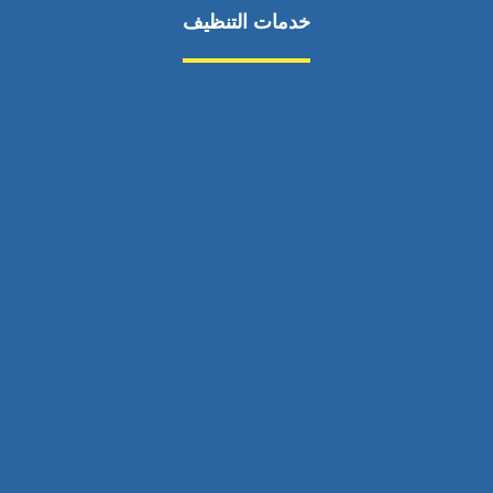
خدمات التنظيف
مكافحة الآفات
مركبة
بناء
غسيل سيارة
صيانة
تجاري
عادي
خدمات
الداخلية
الخارج
اتصال
لورم
معلومات
الخارج
خدمات