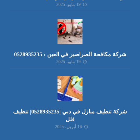
19 مايو، 2025
شركة مكافحة الصراصير في العين : 0528935235
19 مايو، 2025
شركة تنظيف منازل في دبي |0528935235| تنظيف
فلل
16 أبريل، 2025